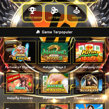
SPORTSBOOK
LOTTERY
ARCADE
Game Terpopuler
Fortune of Olympus
Mahjong Ways 2
Kirin Mahjong Ultra
Mahjong Princess
Mahjong MaxWin
Cleopatra Megaways